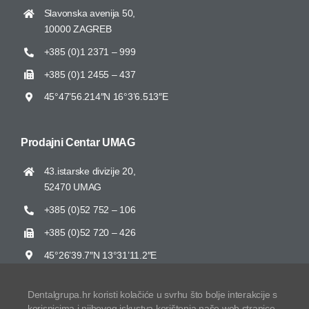
Slavonska avenija 50,
10000 ZAGREB
+385 (0)1 2371 – 999
+385 (0)1 2455 – 437
45°47’56.214″N 16°3’6.513″E
Prodajni Centar UMAG
43.istarske divizije 20,
52470 UMAG
+385 (0)52 752 – 106
+385 (0)52 720 – 426
45°26’39.7″N 13°31’11.2″E
Dentalgrupa.hr koristi kolačiće u svrhu što bolje interakcije s
korisnicima i njihovog iskustva korištenja naše web stranice.