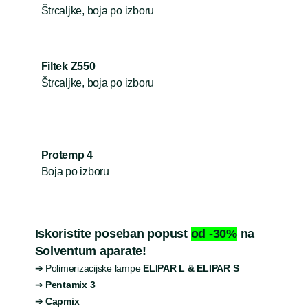
Štrcaljke, boja po izboru
Filtek Z550
Štrcaljke, boja po izboru
Protemp 4
Boja po izboru
Iskoristite poseban popust
od -30%
na
Solventum aparate!
➔ Polimerizacijske lampe
ELIPAR L & ELIPAR S
➔
Pentamix 3
➔
Capmix