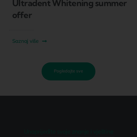
Ultradent Whitening summer
offer
Saznaj više
Pogledajte sve
Unaprijedite svoje znanje i vještine