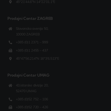
45°21’44.6″N 14°22’01.1″E
Prodajni Centar
ZAGREB
Slavonska avenija 50,
10000 ZAGREB
+385 (0)1 2371 – 999
+385 (0)1 2455 – 437
45°47’56.214″N 16°3’6.513″E
Prodajni Centar UMAG
43.istarske divizije 20,
52470 UMAG
+385 (0)52 752 – 106
+385 (0)52 720 – 426