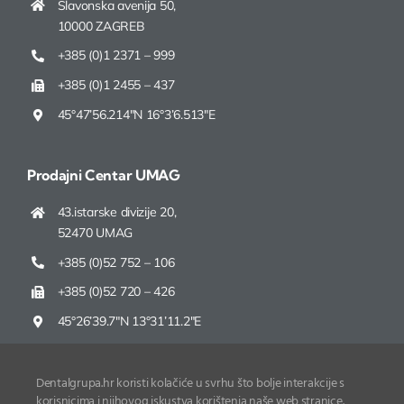
Slavonska avenija 50,
10000 ZAGREB
+385 (0)1 2371 – 999
+385 (0)1 2455 – 437
45°47’56.214″N 16°3’6.513″E
Prodajni Centar UMAG
43.istarske divizije 20,
52470 UMAG
+385 (0)52 752 – 106
+385 (0)52 720 – 426
45°26’39.7″N 13°31’11.2″E
Dentalgrupa.hr koristi kolačiće u svrhu što bolje interakcije s
korisnicima i njihovog iskustva korištenja naše web stranice.