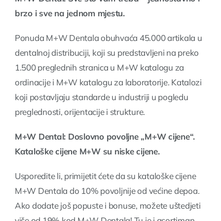
brzo i sve na jednom mjestu.
Ponuda M+W Dentala obuhvaća 45.000 artikala u
dentalnoj distribuciji, koji su predstavljeni na preko
1.500 preglednih stranica u M+W katalogu za
ordinacije i M+W katalogu za laboratorije. Katalozi
koji postavljaju standarde u industriji u pogledu
preglednosti, orijentacije i strukture.
M+W Dental: Doslovno povoljne „M+W cijene“.
Kataloške cijene M+W su niske cijene.
Usporedite li, primijetit ćete da su kataloške cijene
M+W Dentala do 10% povoljnije od većine depoa.
Ako dodate još popuste i bonuse, možete uštedjeti
više od 19% kod M+W Dentala! Tu je i asortiman