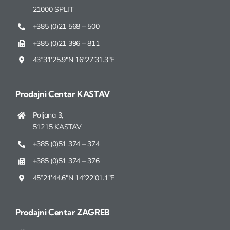
21000 SPLIT
+385 (0)21 568 – 500
+385 (0)21 396 – 811
43°31’25.9″N 16°27’31.3″E
Prodajni Centar
KASTAV
Poljana 3,
51215 KASTAV
+385 (0)51 374 – 374
+385 (0)51 374 – 376
45°21’44.6″N 14°22’01.1″E
Prodajni Centar
ZAGREB