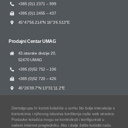
+385 (0)1 2371 – 999
+385 (0)1 2455 – 437
45°47’56.214″N 16°3’6.513″E
Prodajni Centar UMAG
43.istarske divizije 20,
52470 UMAG
+385 (0)52 752 – 106
+385 (0)52 720 – 426
45°26’39.7″N 13°31’11.2″E
Dentalgrupa.hr koristi kolačiće u svrhu što bolje interakcije s
korisnicima i njihovog iskustva korištenja naše web stranice.
Zaštita osobnih podataka
Postavke kolačića mogu se kontrolirati i konfigurirati u
vašem internet pregledniku. Ako i dalje želite koristiti našu