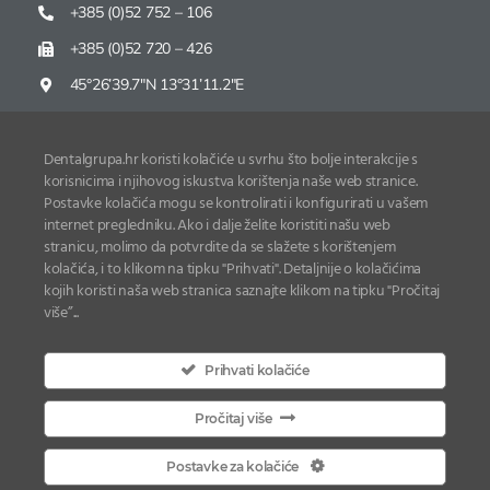
+385 (0)52 752 – 106
+385 (0)52 720 – 426
45°26’39.7″N 13°31’11.2″E
Dentalgrupa.hr koristi kolačiće u svrhu što bolje interakcije s
korisnicima i njihovog iskustva korištenja naše web stranice.
Postavke kolačića mogu se kontrolirati i konfigurirati u vašem
Zaštita osobnih podataka
internet pregledniku. Ako i dalje želite koristiti našu web
stranicu, molimo da potvrdite da se slažete s korištenjem
Izjava o korištenju Kolačića
kolačića, i to klikom na tipku "Prihvati". Detaljnije o kolačićima
Izjava o pristupačnosti
kojih koristi naša web stranica saznajte klikom na tipku "Pročitaj
više”...
Odredbe i uvjeti
Prihvati kolačiće
© Copyright Dentalgrupa d.o.o. | All Rights Reserved |
Pročitaj više
Powered by
Studio Web Art
Postavke za kolačiće