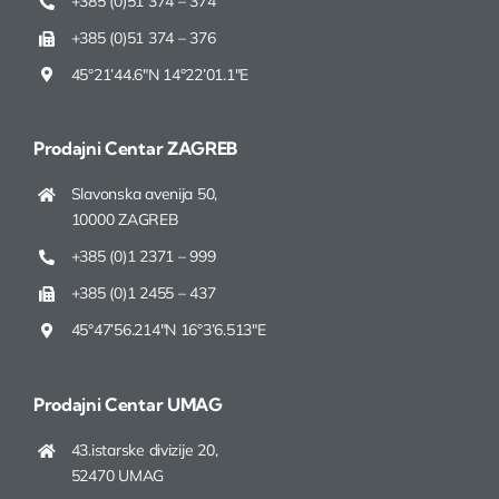
+385 (0)51 374 – 374
+385 (0)51 374 – 376
45°21’44.6″N 14°22’01.1″E
Prodajni Centar
ZAGREB
Slavonska avenija 50,
10000 ZAGREB
+385 (0)1 2371 – 999
+385 (0)1 2455 – 437
45°47’56.214″N 16°3’6.513″E
Prodajni Centar UMAG
43.istarske divizije 20,
52470 UMAG