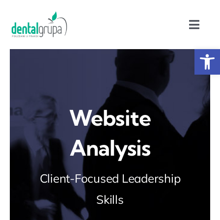
Skip
to
Toggl
content
Navig
Op
Home
Akcije
Website
Asortiman
Analysis
Servis
Client-Focused Leadership
Polovna oprema
Skills
Edukacija