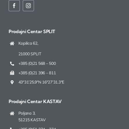
Prodajni Centar
SPLIT
Kopilica 62,
21000 SPLIT
+385 (0)21 568 – 500
+385 (0)21 396 – 811
43°31’25.9″N 16°27’31.3″E
Prodajni Centar
KASTAV
Poljana 3,
51215 KASTAV