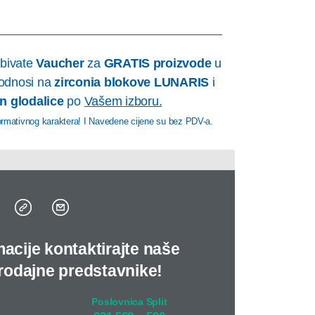
obivate
Vaucher
za
GRATIS proizvode
u
odnosi na
zirconia blokove LUNARIS
i
n glodalice
po
Vašem izboru.
formativnog karaktera! I Navedene cijene su bez PDV-a.
acije kontaktirajte naše
prodajne predstavnike!
Poslovnica Split