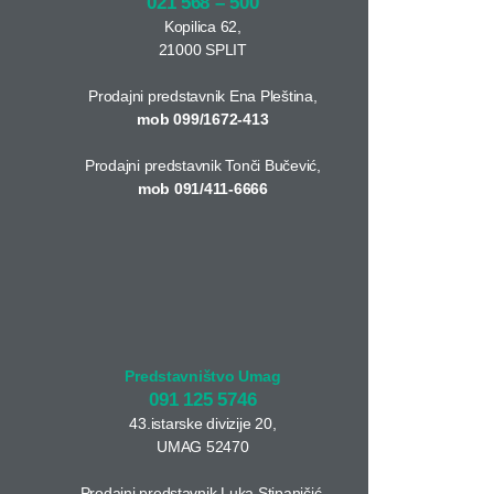
021 568 – 500
Kopilica 62,
21000 SPLIT
Prodajni predstavnik Ena Pleština,
mob 099/1672-413
Prodajni predstavnik Tonči Bučević,
mob 091/411-6666
Predstavništvo Umag
091 125 5746
43.istarske divizije 20,
UMAG 52470
Prodajni predstavnik Luka Stipaničić,