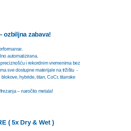
 – ozbiljna zabava!
erformanse.
alno automatizirana.
preciznošću i rekordnim vremenima bez
ama sve dostupne materijale na tržištu -
lokove, hybride, titan, CoCr, titanske
rezanja – naročito metala!
 ( 5x Dry & Wet )