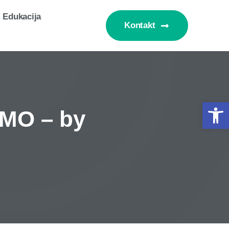
Edukacija
Kontakt
Op
O – by