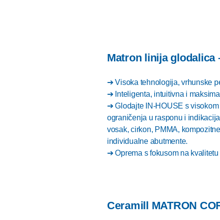
Matron linija glodalica
➔ Visoka tehnologija, vrhunske p
➔ Inteligenta, intuitivna i maksim
➔ Glodajte IN-HOUSE s visokom 
ograničenja u rasponu i indikacij
vosak, cirkon, PMMA, kompozitne b
individualne abutmente.
➔ Oprema s fokusom na kvalitetu f
Ceramill MATRON CORE