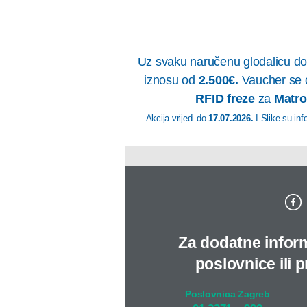
Uz svaku naručenu glodalicu d
iznosu od
2.500€.
Vaucher se 
RFID freze
za
Matro
Akcija vrijedi do
17.07.2026.
I Slike su in
Za dodatne inform
poslovnice ili 
Poslovnica Zagreb