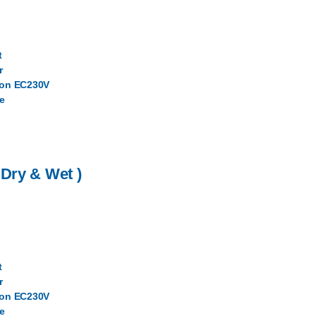
t
r
ion EC230V
ce
Dry & Wet )
t
r
ion EC230V
ce