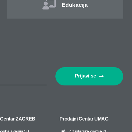
Edukacija
Prijavi se
 Centar
ZAGREB
Prodajni Centar UMAG
onska avenija 50,
43.istarske divizije 20,