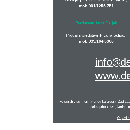
mob 091/1255-751
Predstavništvo Osijek
Prodajni predstavnik Lidija Šuljug,
mob 099/164-5906
info@de
www.den
Fotografije su informativnog karaktera. Zadrža
želite primati ovaj korisni 
Odjavi m