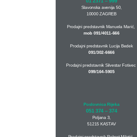
01 2371 – 999
Slavonska avenija 50,
10000 ZAGREB
Prodajni predstavnik Manuela Marić,
mob 091/4011-666
Prodajni predstavnik Lucija Bedek
091/302-6666
Prodajni predstavnik Silvestar Fotivec
099/164-5905
Poslovnica Rijeka
051 374 – 374
Poljana 3,
51215 KASTAV
Prodajni predstavnik Robert Miletić,