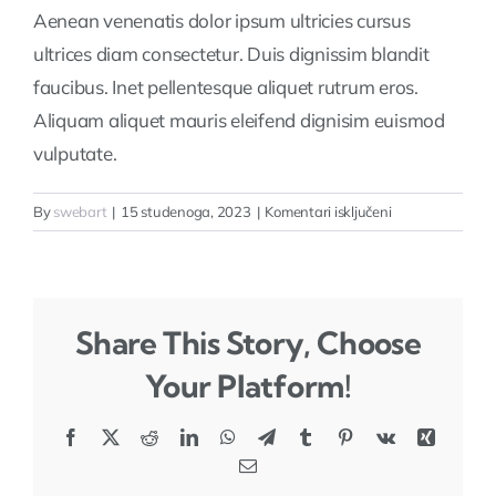
Aenean venenatis dolor ipsum ultricies cursus
ultrices diam consectetur. Duis dignissim blandit
O nama
faucibus. Inet pellentesque aliquet rutrum eros.
Aliquam aliquet mauris eleifend dignisim euismod
Kontakt
vulputate.
za
By
swebart
|
15 studenoga, 2023
|
Komentari isključeni
How
can
I
secure
Share This Story, Choose
funding
for
Your Platform!
my
startup?
Facebook
X
Reddit
LinkedIn
WhatsApp
Telegram
Tumblr
Pinterest
Vk
Xing
Email: