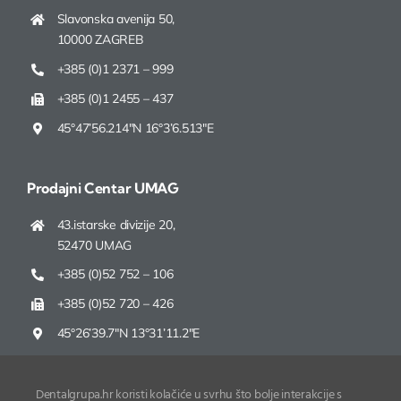
Slavonska avenija 50,
10000 ZAGREB
+385 (0)1 2371 – 999
+385 (0)1 2455 – 437
45°47’56.214″N 16°3’6.513″E
Prodajni Centar UMAG
43.istarske divizije 20,
52470 UMAG
+385 (0)52 752 – 106
+385 (0)52 720 – 426
45°26’39.7″N 13°31’11.2″E
Dentalgrupa.hr koristi kolačiće u svrhu što bolje interakcije s