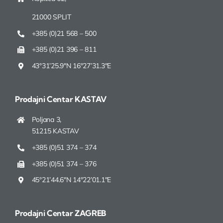
21000 SPLIT
+385 (0)21 568 – 500
+385 (0)21 396 – 811
43°31’25.9″N 16°27’31.3″E
Prodajni Centar
KASTAV
Poljana 3,
51215 KASTAV
+385 (0)51 374 – 374
+385 (0)51 374 – 376
45°21’44.6″N 14°22’01.1″E
Prodajni Centar
ZAGREB