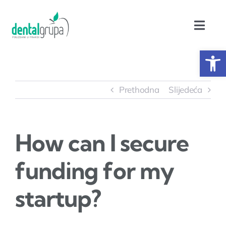
Skip
to
Toggl
content
Navig
Op
Home
Akcije
Prethodna
Slijedeća
Asortiman
How can I secure
Servis
funding for my
Polovna oprema
startup?
Edukacija