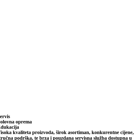
ervis
olovna oprema
dukacija
isoka kvaliteta proizvoda, širok asortiman, konkurentne cijene,
tručna podrška, te brza i pouzdana servisna služba dostupna u