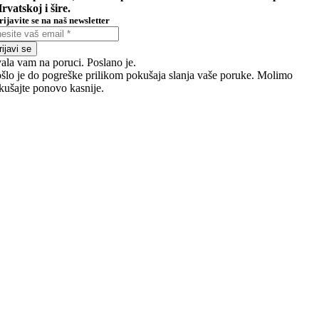
rvatskoj i šire.
rijavite se na naš newsletter
rijavi se
ala vam na poruci. Poslano je.
šlo je do pogreške prilikom pokušaja slanja vaše poruke. Molimo
kušajte ponovo kasnije.