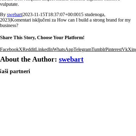
vulputate.
By
swebart
|
2023-11-15T18:37:07+00:00
15 studenoga,
2023
|
Komentari isključeni
za How can I build a strong brand for my
business?
Share This Story, Choose Your Platform!
Facebook
X
Reddit
LinkedIn
WhatsApp
Telegram
Tumblr
Pinterest
Vk
Xin
About the Author:
swebart
aši partneri