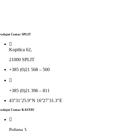
rodajni Centar
SPLIT
Kopilica 62,
21000 SPLIT
+385 (0)21 568 – 500
+385 (0)21 396 – 811
43°31’25.9″N 16°27’31.3″E
rodajni Centar
KASTAV
Poljana 3,