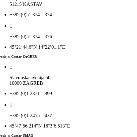
51215 KASTAV
+385 (0)51 374 – 374
+385 (0)51 374 – 376
45°21’44.6″N 14°22’01.1″E
rodajni Centar
ZAGREB
Slavonska avenija 50,
10000 ZAGREB
+385 (0)1 2371 – 999
+385 (0)1 2455 – 437
45°47’56.214″N 16°3’6.513″E
rodajni Centar UMAG