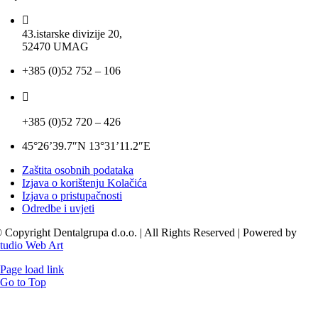
43.istarske divizije 20,
52470 UMAG
+385 (0)52 752 – 106
+385 (0)52 720 – 426
45°26’39.7″N 13°31’11.2″E
Zaštita osobnih podataka
Izjava o korištenju Kolačića
Izjava o pristupačnosti
Odredbe i uvjeti
 Copyright Dentalgrupa d.o.o. | All Rights Reserved | Powered by
tudio Web Art
Page load link
Go to Top