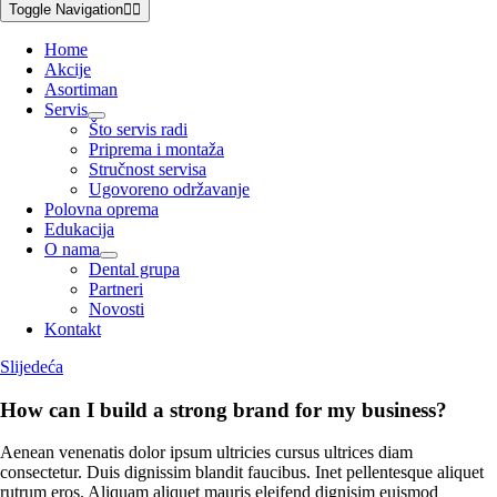
Toggle Navigation
Home
Akcije
Asortiman
Servis
Što servis radi
Priprema i montaža
Stručnost servisa
Ugovoreno održavanje
Polovna oprema
Edukacija
O nama
Dental grupa
Partneri
Novosti
Kontakt
Slijedeća
How can I build a strong brand for my business?
Aenean venenatis dolor ipsum ultricies cursus ultrices diam
consectetur. Duis dignissim blandit faucibus. Inet pellentesque aliquet
rutrum eros. Aliquam aliquet mauris eleifend dignisim euismod