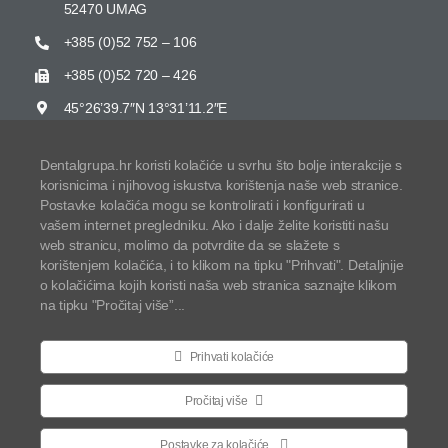
52470 UMAG
+385 (0)52 752 – 106
+385 (0)52 720 – 426
45°26’39.7″N 13°31’11.2″E
Dentalgrupa.hr koristi kolačiće u svrhu što bolje interakcije s
korisnicima i njihovog iskustva korištenja naše web stranice.
Postavke kolačića mogu se kontrolirati i konfigurirati u
Zaštita osobnih podataka
vašem internet pregledniku. Ako i dalje želite koristiti našu
web stranicu, molimo da potvrdite da se slažete s
Izjava o korištenju Kolačića
korištenjem kolačića, i to klikom na tipku "Prihvati". Detaljnije
o kolačićima kojih koristi naša web stranica saznajte klikom
Izjava o pristupačnosti
na tipku "Pročitaj više”...
Odredbe i uvjeti
Prihvati kolačiće
© Copyright Dentalgrupa d.o.o. | All Rights Reserved |
Pročitaj više
Powered by
Studio Web Art
Postavke za kolačiće