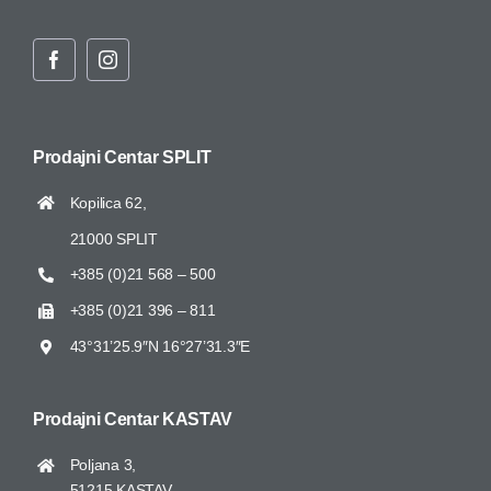
Prodajni Centar
SPLIT
Kopilica 62,
21000 SPLIT
+385 (0)21 568 – 500
+385 (0)21 396 – 811
43°31’25.9″N 16°27’31.3″E
Prodajni Centar
KASTAV
Poljana 3,
51215 KASTAV