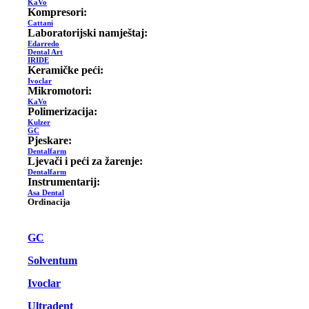
KaVo
Kompresori:
Cattani
Laboratorijski namještaj:
Edarredo
Dental Art
IRIDE
Keramičke peći:
Ivoclar
Mikromotori:
KaVo
Polimerizacija:
Kulzer
GC
Pjeskare:
Dentalfarm
Ljevači i peći za žarenje:
Dentalfarm
Instrumentarij:
Asa Dental
Ordinacija
GC
Solventum
Ivoclar
Ultradent