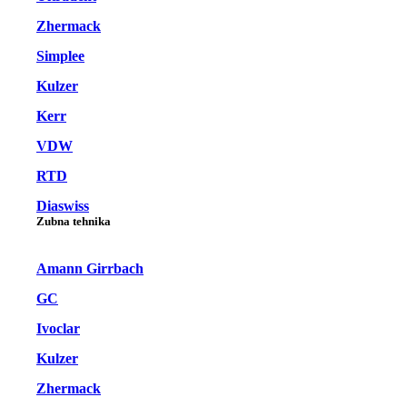
Zhermack
Simplee
Kulzer
Kerr
VDW
RTD
Diaswiss
Zubna tehnika
Amann Girrbach
GC
Ivoclar
Kulzer
Zhermack