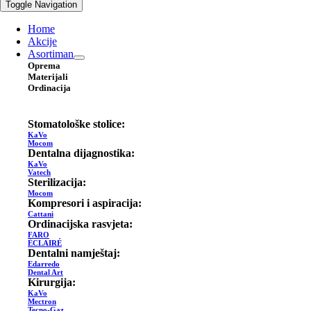
Toggle Navigation
Home
Akcije
Asortiman
Oprema
Materijali
Ordinacija
Stomatološke stolice:
KaVo
Mocom
Dentalna dijagnostika:
KaVo
Vatech
Sterilizacija:
Mocom
Kompresori i aspiracija:
Cattani
Ordinacijska rasvjeta:
FARO
ÈCLAIRÉ
Dentalni namještaj:
Edarredo
Dental Art
Kirurgija:
KaVo
Mectron
Tecno-Gaz