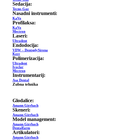
Sedacija:
Tecno-Gaz
Nasadni instrumenti:
KaVo
Profilaksa:
KaVo
Mectron
Laseri:
Ultradent
Endodocija:
VDW – DentsplySirona
Kerr
Polimerizacija:
Ultradent
Ivoclar
Mectron
Instrumentarij:
Asa Dental
Zubna tehnika
Glodalice:
Amann Girrbach
Skeneri:
Amann Girrbach
Model management:
Amann Girrbach
Dentalfarm
Artikulatori:
Amann Girrbach